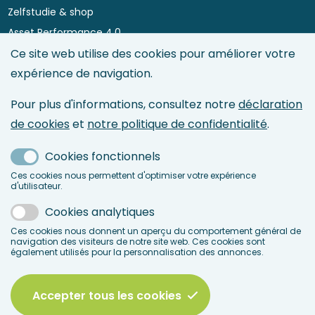
menu
Zelfstudie & shop
Asset Performance 4.0
Maintenance Directory
Ce site web utilise des cookies pour améliorer votre
expérience de navigation.
Maintenance Management
Asset Management
Pour plus d'informations, consultez notre
déclaration
Maintenance & Reliability Engineering
de cookies
et
notre politique de confidentialité
.
Service Management
Maintenance 4.0 & IoT
Cookies fonctionnels
Ces cookies nous permettent d'optimiser votre expérience
d'utilisateur.
LinkedIn
Facebook
Cookies analytiques
Ces cookies nous donnent un aperçu du comportement général de
navigation des visiteurs de notre site web. Ces cookies sont
également utilisés pour la personnalisation des annonces.
Accepter tous les cookies
© 2026 BEMAS
Legal