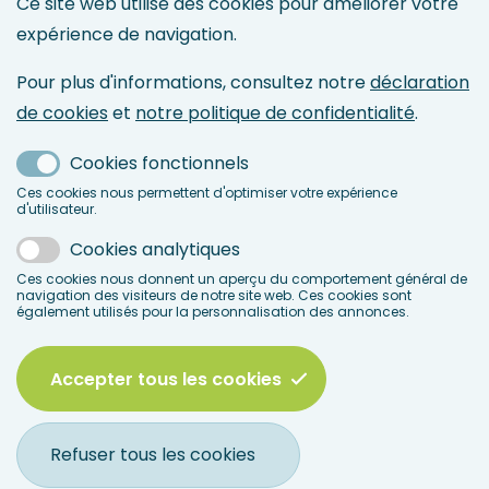
Maintenance Directory
Ce site web utilise des cookies pour améliorer votre
expérience de navigation.
Maintenance Management
Asset Management
Pour plus d'informations, consultez notre
déclaration
Maintenance & Reliability Engineering
de cookies
et
notre politique de confidentialité
.
Service Management
Maintenance 4.0 & IoT
Cookies fonctionnels
Ces cookies nous permettent d'optimiser votre expérience
d'utilisateur.
LinkedIn
Facebook
Cookies analytiques
Ces cookies nous donnent un aperçu du comportement général de
navigation des visiteurs de notre site web. Ces cookies sont
également utilisés pour la personnalisation des annonces.
Accepter tous les cookies
© 2026 BEMAS
Legal
Disclaimer
Conditions Générales
menu
Politique de confidentialité
Déclaration de cookies
Refuser tous les cookies
Foire aux Questions