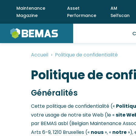
Aller
Meta
Maintenance
Asset
AM
au
menu
Magazine
Performance
Selfscan
contenu
M
principal
C
m
Accueil
Politique de confidentialité
Fil
d'Ariane
Politique de conf
Généralités
Politiqu
Cette politique de confidentialité («
site We
votre usage de notre site Web (le «
par BEMAS asbl (Belgian Maintenance Associa
nous
notre
Arts 6-9, 1210 Bruxelles («
», «
»),