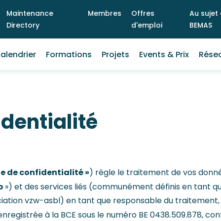
Maintenance
Membres
Offres
Au sujet
Directory
d'emploi
BEMAS
ain
alendrier
Formations
Projets
Events & Prix
Rése
enu
identialité
e de confidentialité »
) règle le traitement de vos don
b
») et des services liés (communément définis en tant q
tion vzw-asbl) en tant que responsable du traitement, do
 enregistrée à la BCE sous le numéro BE 0438.509.878, con