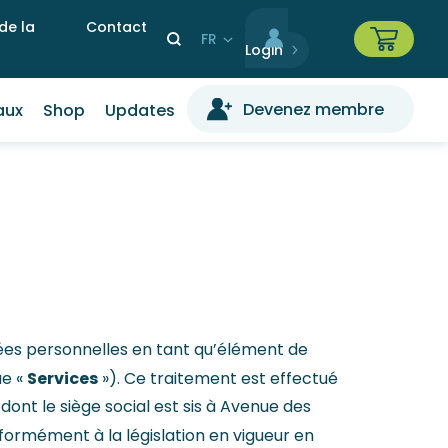
 de la
Contact
Select
your
language
Devenez membre
aux
Shop
Updates
nées personnelles en tant qu’élément de
Services
ue «
»). Ce traitement est effectué
nt le siège social est sis à Avenue des
formément à la législation en vigueur en