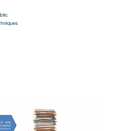
blic
chniques