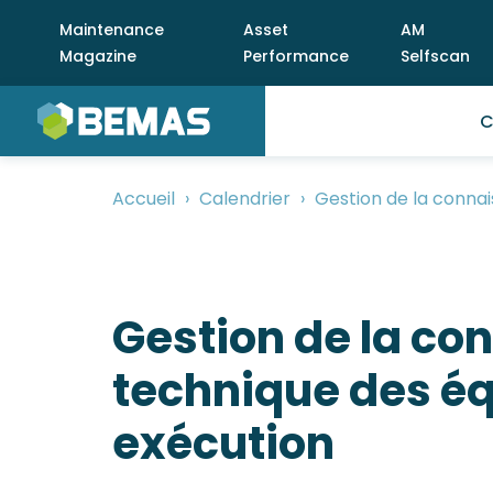
Aller
Meta
Maintenance
Asset
AM
au
menu
Magazine
Performance
Selfscan
contenu
M
principal
C
m
Accueil
Calendrier
Gestion de la conna
Fil
d'Ariane
Gestion de la co
technique des é
exécution