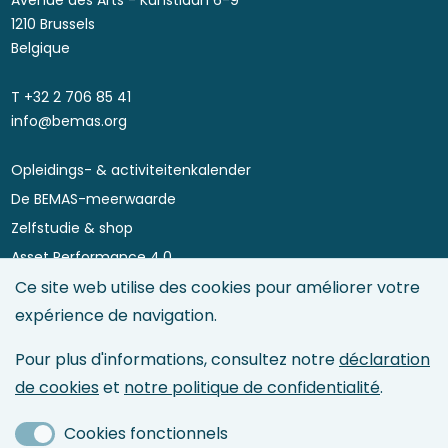
Avenue des Arts - Kunstlaan 6-9
1210 Brussels
Belgique
T ​+32 2 706 85 41
info@bemas.org
Opleidings- & activiteitenkalender
Footer
De BEMAS-meerwaarde
menu
Zelfstudie & shop
Asset Performance 4.0
Maintenance Directory
Ce site web utilise des cookies pour améliorer votre
expérience de navigation.
Maintenance Management
Asset Management
Pour plus d'informations, consultez notre
déclaration
Maintenance & Reliability Engineering
de cookies
et
notre politique de confidentialité
.
Service Management
Maintenance 4.0 & IoT
Cookies fonctionnels