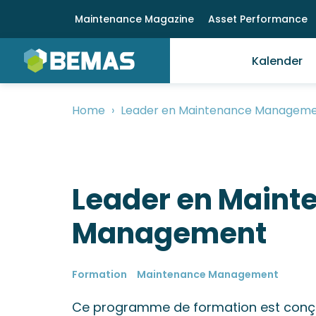
Overslaan
Meta
Maintenance Magazine
Asset Performance
en
menu
Main
naar
Kalender
de
menu
inhoud
gaan
Home
Leader en Maintenance Managem
Kruimelpad
Leader en Maint
Management
Formation
Maintenance Management
Ce programme de formation est conçu