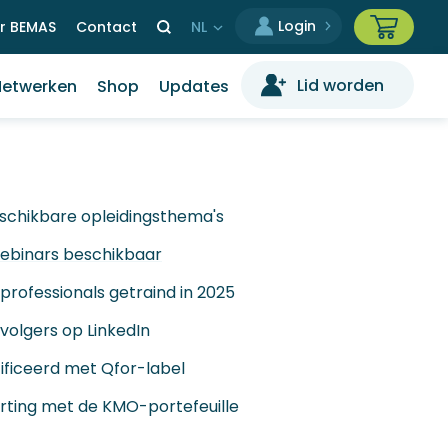
Select
r BEMAS
Contact
your
language
Lid worden
Netwerken
Shop
Updates
schikbare opleidingsthema's
ebinars beschikbaar
professionals getraind in 2025
volgers op LinkedIn
ificeerd met Qfor-label
orting met de KMO-portefeuille