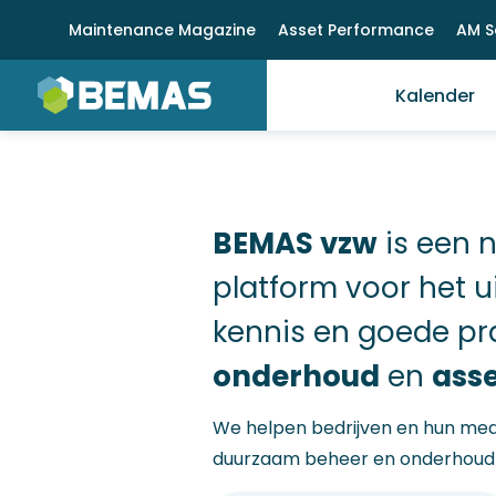
Overslaan
Meta
Maintenance Magazine
Asset Performance
AM S
en
menu
Main
naar
Kalender
de
menu
inhoud
gaan
BEMAS vzw
is een 
platform voor het u
kennis en goede pra
onderhoud
ass
en
We helpen bedrijven en hun me
duurzaam beheer en onderhoud v