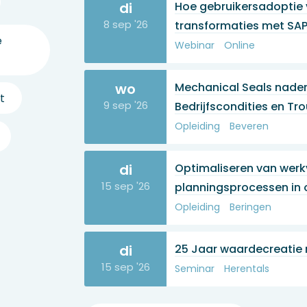
di
Hoe gebruikersadoptie v
8 sep '26
transformaties met SA
e
Webinar
Online
wo
Mechanical Seals nader u
t
9 sep '26
Bedrijfscondities en Tr
Opleiding
Beveren
di
Optimaliseren van werk
15 sep '26
planningsprocessen in
Opleiding
Beringen
di
25 Jaar waardecreatie
15 sep '26
Seminar
Herentals