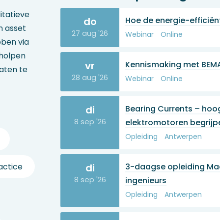
itatieve
do
Hoe de energie-efficië
n asset
27 aug '26
Webinar
Online
ben via
eholpen
vr
Kennismaking met BEMA
taten te
28 aug '26
Webinar
Online
di
Bearing Currents – hoo
8 sep '26
elektromotoren begrijp
Opleiding
Antwerpen
di
3-daagse opleiding Mac
actice
8 sep '26
ingenieurs
Opleiding
Antwerpen