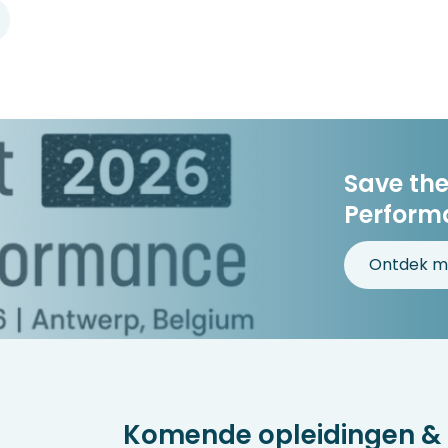
Save the
Perform
Ontdek m
Komende opleidingen & a