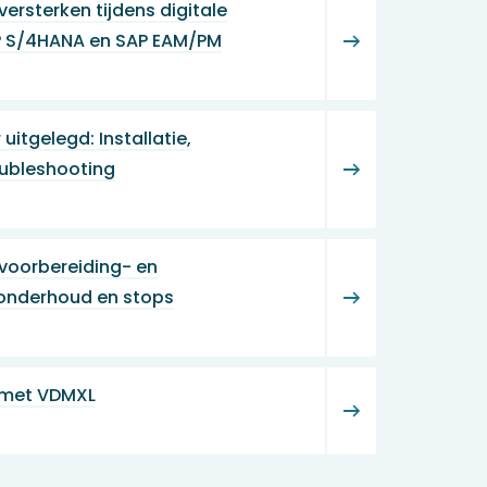
ersterken tijdens digitale
P S/4HANA en SAP EAM/PM
itgelegd: Installatie,
oubleshooting
voorbereiding- en
 onderhoud en stops
 met VDMXL