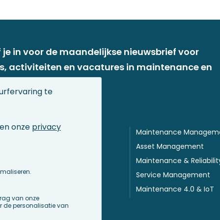
f je in voor de maandelijkse nieuwsbrief voor
s, activiteiten en vacatures in maintenance en
t management
rfervaring te
en onze
privacy
ngs- & activiteitenkalender
Maintenance Managem
ter
AS-meerwaarde
Asset Management
nu
die & shop
Maintenance & Reliabilit
imaliseren.
Performance 4.0
Service Management
nance Directory
Maintenance 4.0 & IoT
drag van onze
r de personalisatie van