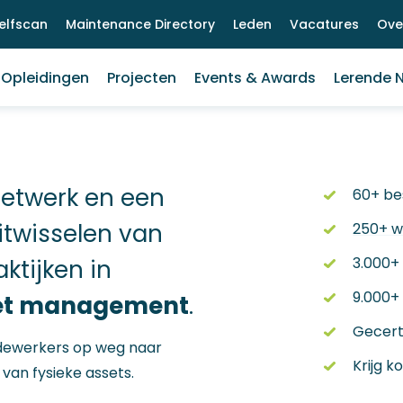
elfscan
Maintenance Directory
Leden
Vacatures
Ove
Opleidingen
Projecten
Events & Awards
Lerende 
netwerk en een
60+ be
itwisselen van
250+ w
3.000+ 
ktijken in
9.000+ 
et management
.
Gecert
dewerkers op weg naar
Krijg k
an fysieke assets.