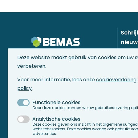
Schrij
nieuw
asse
Deze website maakt gebruik van cookies om uw su
verbeteren.
Voor meer informatie, lees onze
cookieverklaring
BEMAS
Opleidi
Foo
policy
.
Avenue des Arts - Kunstlaan 6-9
De BEM
me
1210 Brussels
Zelfstu
Functionele cookies
België
Door deze cookies kunnen we uw gebruikerservaring opt
Asset 
Mainte
Analytische cookies
T ​+32 2 706 85 41
Deze cookies geven ons inzicht in het algemene surfge
info@bemas.org
websitebezoekers. Deze cookies worden ook gebruikt voo
advertenties.